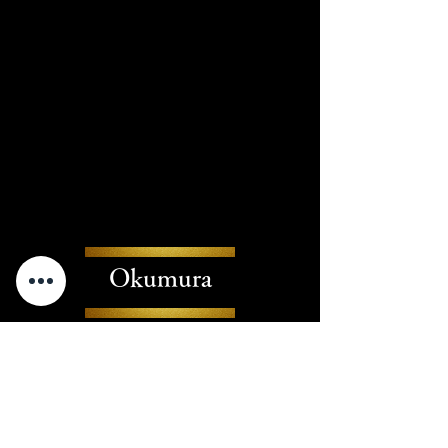
Okumura
店名
日本料理おく村
住所
〒860-0004